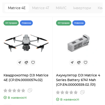
Matrice 4E
Matrice 4T
MAVIC
Інвертори
Ква
Хiт продаж
Новинка
Хiт продаж
Новинка
Квадрокоптер DJI Matrice
Акумулятор DJI Matrice 4
4E (CP.EN.00000574.02)
Series Battery 6741 Mah
(CP.EN.00000559.02 /01)
В наявності
В наявності