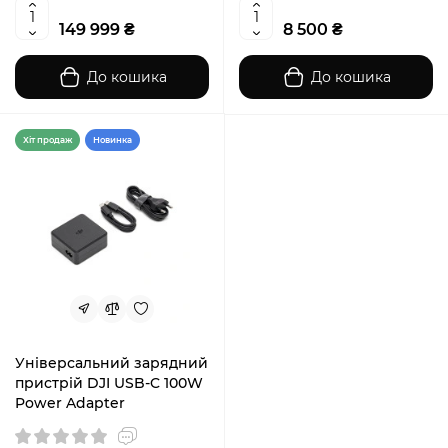
149 999 ₴
8 500 ₴
До кошика
До кошика
Хiт продаж
Новинка
Універсальний зарядний
пристрій DJI USB-C 100W
Power Adapter