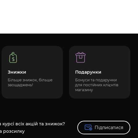
Знижки
Подарунки
Більше знижок, більше
Бонуси та подарунки
заощаджень!
для постійних клієнтів
магазину
 курсі всіх акцій та знижок?
Підписатися
Підписатися
а розсилку