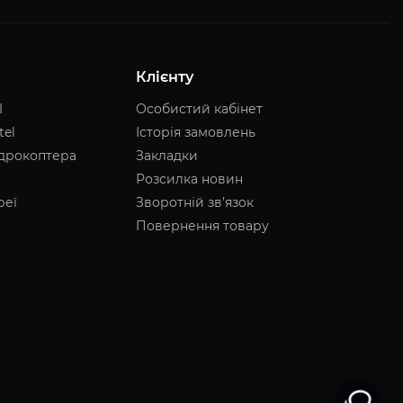
Клієнту
I
Особистий кабінет
tel
Історія замовлень
адрокоптера
Закладки
Розсилка новин
реї
Зворотній зв’язок
Повернення товару