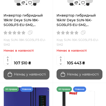
Инвертор гибридный
Инвертор гибридный
18kW Deye SUN-18K-
16kW Deye SUN-16K-
SG05LP3-EU-SM2,
SG05LP3-EU-SM2,
трехфазный
трехфазный
Код: SUN-18K-SG05LP3-EU-
Код: SUN-16K-SG05LP3-EU-
SM2
SM2
Немає в наявності
Немає в наявності
107 510 ₴
105 443 ₴
Немає у наявності
Немає у наявності
Хiт продаж
Новинка
Хiт продаж
Новинка