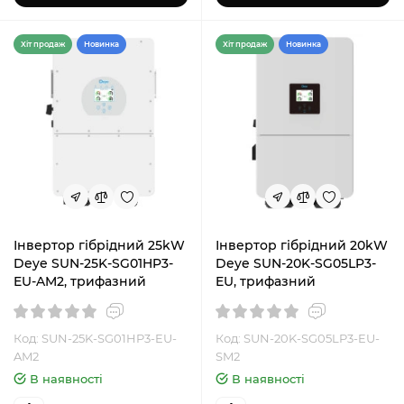
Хiт продаж
Новинка
Хiт продаж
Новинка
Інвертор гібрідний 25kW
Інвертор гібрідний 20kW
Deye SUN-25K-SG01HP3-
Deye SUN-20K-SG05LP3-
EU-AM2, трифазний
EU, трифазний
Код: SUN-25K-SG01HP3-EU-
Код: SUN-20K-SG05LP3-EU-
AM2
SM2
В наявності
В наявності