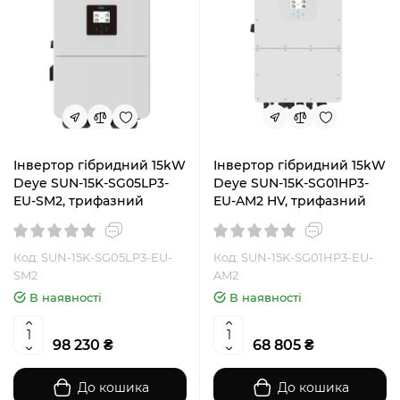
Інвертор гібридний 15kW
Інвертор гібридний 15kW
Deye SUN-15K-SG05LP3-
Deye SUN-15K-SG01HP3-
EU-SM2, трифазний
EU-AM2 HV, трифазний
Код: SUN-15K-SG05LP3-EU-
Код: SUN-15K-SG01HP3-EU-
SM2
AM2
В наявності
В наявності
98 230 ₴
68 805 ₴
До кошика
До кошика