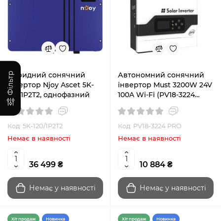
Фільтр
Гібридний сонячний
Автономний сонячний
інвертор Njoy Ascet 5K-
інвертор Must 3200W 24V
120/1P2T2, однофазний
100A Wi-Fi (PV18-3224
PRO)
Код: 5K-120/1P2T2
Код: PV18-3224 PRO
Немає в наявності
Немає в наявності
36 499 ₴
10 884 ₴
Немає у наявності
Немає у наявності
Хiт продаж
Новинка
Хiт продаж
Новинка