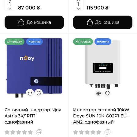
87 000 ₴
115 900 ₴
До кошика
До кошика
Хiт продаж
Новинка
Хiт продаж
Новинка
Сонячний інвертор Njoy
Инвертор сетевой 10kW
Astris 3K/1P1T1,
Deye SUN-10K-G02P1-EU-
однофазний
AM2, однофазный