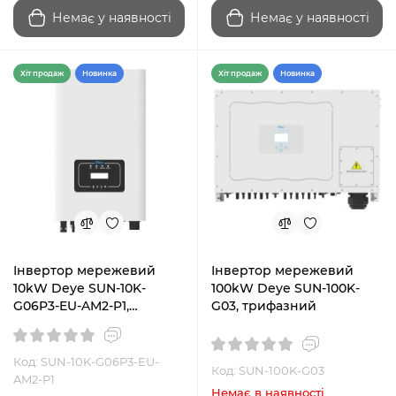
Немає у наявності
Немає у наявності
Хiт продаж
Новинка
Хiт продаж
Новинка
Інвертор мережевий
Інвертор мережевий
10kW Deye SUN-10K-
100kW Deye SUN-100K-
G06P3-EU-AM2-P1,
G03, трифазний
трифазний
Код: SUN-10K-G06P3-EU-
Код: SUN-100K-G03
AM2-P1
Немає в наявності