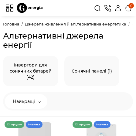
0
Головна
Джерела живлення й альтернативна енергетика
А
Альтернативні джерела
енергії
Інвертори для
сонячних батарей
Сонячні панелі (1)
(42)
Найкращі
Хiт продаж
Новинка
Хiт продаж
Новинка