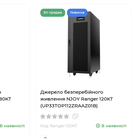
Хiт продаж
Новинка
о
Джерело безперебійного
80KT
живлення NJOY Ranger 120KT
(UP33TOP112ZRAAZ01B)
В наявності
Код: Ranger 120KT
В наявності