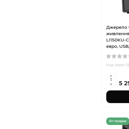
Джерело 
живлення 
LI150KU-CG
евро, USB
Код: Keen 1
5 2
Хiт продаж