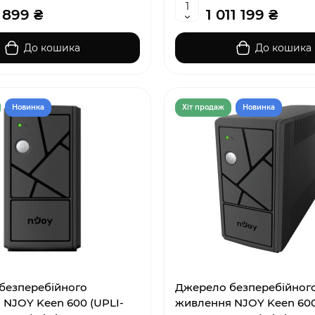
 899 ₴
1 011 199 ₴
До кошика
До кошика
Новинка
Хiт продаж
Новинка
безперебійного
Джерело безперебійног
NJOY Keen 600 (UPLI-
живлення NJOY Keen 600