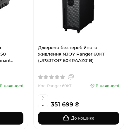
о
Джерело безперебійного
650
живлення NJOY Ranger 60KT
.int.,
(UP33TOP160KRAAZ01B)
В наявності
Код: Ranger 60KT
В наявності
351 699 ₴
До кошика