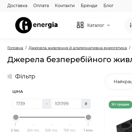
Доставка
Оплата
Контакти
Бренди
Блог
Каталог
Головна
Джерела живлення й альтернативна енергетика
Джерела безперебійного жив
Фільтр
Найкра
ЦІНА
-
₴
Хiт продаж
2 тис.
254 тис.
506 тис.
759 тис.
1 млн