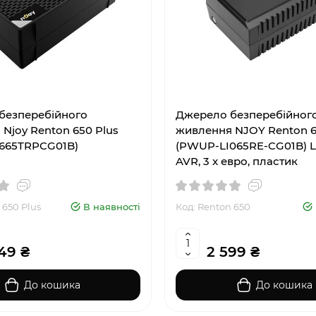
безперебійного
Джерело безперебійног
Njoy Renton 650 Plus
живлення NJOY Renton 
665TRPCG01B)
(PWUP-LI065RE-CG01B) Lin
AVR, 3 x евро, пластик
 650 Plus
В наявності
Код: Renton 650
49 ₴
2 599 ₴
До кошика
До кошика