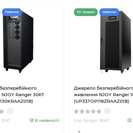
Новинка
Хiт продаж
Новинка
безперебійного
Джерело безперебійног
 NJOY Ranger 30KT
живлення NJOY Ranger 1
130KRAAZ01B)
(UP33TOP118ZRAAZ01B)
 30KT
В наявності
Код: Ranger 180KT