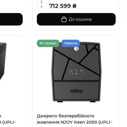
712 599 ₴
До кошика
Хiт продаж
Новинка
о
Джерело безперебійного
 (UPLI-
живлення NJOY Keen 2000 (UPLI-