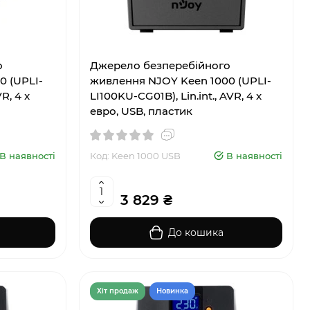
о
Джерело безперебійного
0 (UPLI-
живлення NJOY Keen 1000 (UPLI-
R, 4 x
LI100KU-CG01B), Lin.int., AVR, 4 x
евро, USB, пластик
В наявності
Код: Keen 1000 USB
В наявності
3 829 ₴
До кошика
Хiт продаж
Новинка