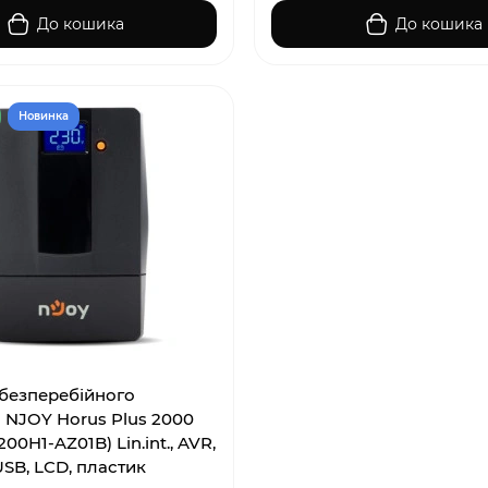
До кошика
До кошика
Новинка
безперебійного
 NJOY Horus Plus 2000
0H1-AZ01B) Lin.int., AVR,
USB, LCD, пластик