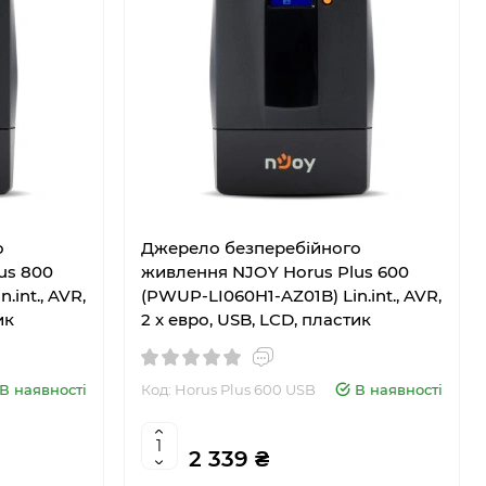
о
Джерело безперебійного
us 800
живлення NJOY Horus Plus 600
int., AVR,
(PWUP-LI060H1-AZ01B) Lin.int., AVR,
ик
2 x евро, USB, LCD, пластик
В наявності
Код: Horus Plus 600 USB
В наявності
2 339 ₴