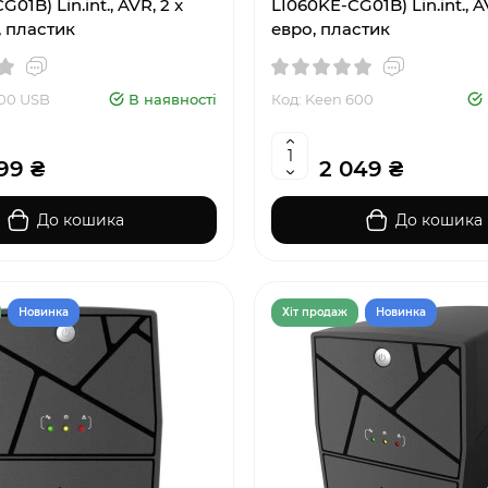
01B) Lin.int., AVR, 2 x
LI060KE-CG01B) Lin.int., A
, пластик
евро, пластик
600 USB
В наявності
Код: Keen 600
99 ₴
2 049 ₴
До кошика
До кошика
Новинка
Хiт продаж
Новинка