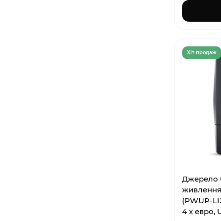
Хiт продаж
Джерело 
живлення
(PWUP-LI20
4 x евро, 