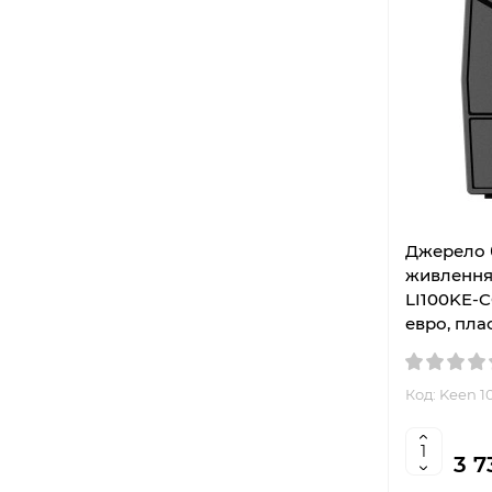
Джерело 
живлення 
LI100KE-CG
евро, пла
Код: Keen 1
3 7