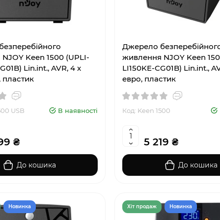
безперебійного
Джерело безперебійног
NJOY Keen 1500 (UPLI-
живлення NJOY Keen 150
01B) Lin.int., AVR, 4 x
LI150KE-CG01B) Lin.int., AV
, пластик
евро, пластик
500 USB
В наявності
Код: Keen 1500
99 ₴
5 219 ₴
До кошика
До кошика
Новинка
Хiт продаж
Новинка