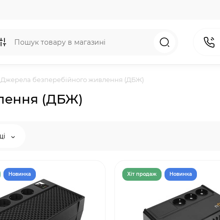
Джерела безперебійного живлення (ДБЖ)
лення (ДБЖ)
щі
Новинка
Хiт продаж
Новинка