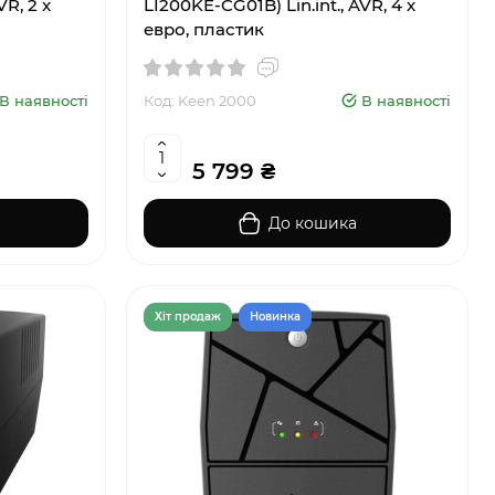
VR, 2 x
LI200KE-CG01B) Lin.int., AVR, 4 x
евро, пластик
В наявності
Код: Keen 2000
В наявності
5 799 ₴
До кошика
Хiт продаж
Новинка