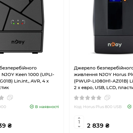
безперебійного
Джерело безперебійног
NJOY Keen 1000 (UPLI-
живлення NJOY Horus Pl
01B) Lin.int., AVR, 4 x
(PWUP-LI080H1-AZ01B) Lin.
стик
2 x евро, USB, LCD, пласт
000
В наявності
Код: Horus Plus 800 USB
39 ₴
2 839 ₴