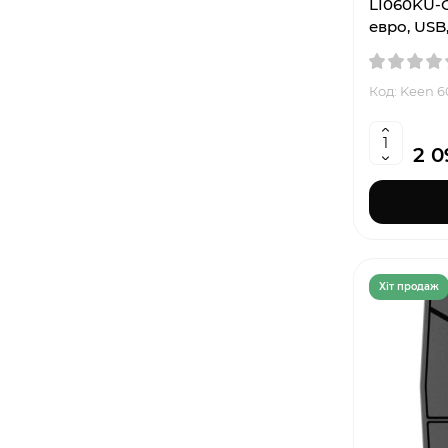
LI060KU-CG
евро, USB
Код: Keen 
2 0
Хiт продаж