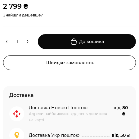
2 799 ₴
Знайшли дешевше?
До кошика
Швидке замовлення
Доставка
Доставка Новою Поштою
від
80
₴
Адреси найближчих відділень дивитися
на карті
Доставка Укр поштою
від
50 ₴