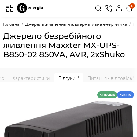
0
Головна
Джерела живлення й альтернативна енергетика
Д
Джерело безребійного
живлення Maxxter MX-UPS-
B850-02 850VA, AVR, 2xShuko
0
0
ис
Характеристики
Відгуки
Питання - відповідь
Хiт продаж
Новинка