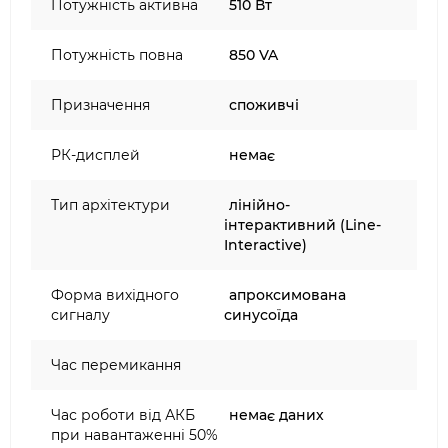
Потужність активна
510 Вт
Потужність повна
850 VA
Призначення
споживчі
РК-дисплей
немає
Тип архітектури
лінійно-
інтерактивний (Line-
Interactive)
Форма вихідного
апроксимована
сигналу
синусоїда
Час перемикання
Час роботи від АКБ
немає даних
при навантаженні 50%