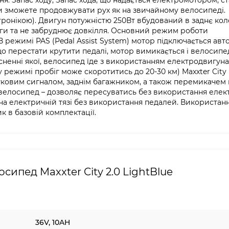
я. Запас ходу, Запас хода, що надається електромотором, с
 ви зможете продовжувати рух як на звичайному велосипеді.
ронікою). Двигун потужністю 250Вт вбудований в заднє коле
ги та не забруднює довкілля. Основний режим роботи
В режимі PAS (Pedal Assist System) мотор підключається ав
що перестати крутити педалі, мотор вимикається і велосипед
исненні якої, велосипед їде з використанням електродвигуна
у режимі пробіг може скоротитись до 20-30 км) Maxxter City
уковим сигналом, заднім багажником, а також перемикачем
елосипед – дозволяє пересуватись без використання елект
на електричній тязі без використання педалей. Використанн
ик в базовій комплектації.
ипед Maxxter City 2.0 LightBlue
36V, 10AH