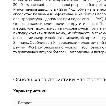
немає необхідності отримувати водійське посвідченн
30-40 км, але навіть після повної розрядки батареї
Максимальна швидкість – 25 км/год (обмежена елект
абсолютно безшумний, ефективний, не боїться воло
електродвигуна – допомога при педалюванні (PAS). 
як тільки велосипедист починає крутити педалі. Як
інерції. Але також присутня пускова ручка, при нат
випадку крутити педалі немає необхідності (в таком
оснащений амортизаційною вилкою, ліхтарем та зв
Shimano. Особливості Універсальний електричний в
режимі PAS (три режими потужності), або повністю 
та довговічної літієвої батареї. Світлодіодний ліхтар
Основні характеристики Електровелос
Характеристики
Батарея