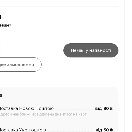
₴
евше?
Немає у наявності
ке замовлення
а
Доставка Новою Поштою
від
80 ₴
дреси найближчих відділень дивитися на карті
Доставка Укр поштою
від
50 ₴