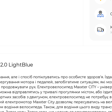
з
2.0 LightBlue
ня, але і спосіб попіклуватись про особисте здоров’я. Їзда
чергування мотора і педалей, запобігатиме ситуаціям, які м
и продовжувати рух. Електровелосипед Maxxter CITY – уніве
ожна відправлятись у тривалі прогулянки містом, або їзди
портних засобів з двигуном, електровелосипед не потребує в
ний електромотор Maxxter City дозволяє пересуватись на ве
дом водіння велосипеда. Також, для водіння цього виду тран