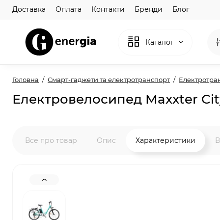
Доставка
Оплата
Контакти
Бренди
Блог
Каталог
Головна
Смарт-гаджети та електротранспорт
Електротра
Електровелосипед Maxxter City
Все про товар
Опис
Характеристики
В