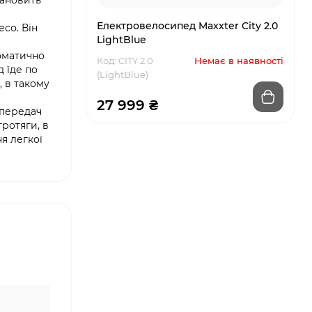
тановить
Електровелосипед Maxxter City 2.0
со. Він
LightBlue
томатично
Код: CITY 2.0
Немає в наявності
 їде по
(LightBlue)
, в такому
27 999 ₴
 передач
ротяги, в
я легкої