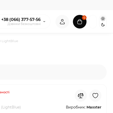
0
+38 (066) 377-57-56
Дзвінки безкоштовні
0 LightBlue
вності
0 (LightBlue)
Виробник:
Maxxter