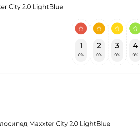
 City 2.0 LightBlue
1
2
3
4
0%
0%
0%
0%
лосипед Maxxter City 2.0 LightBlue