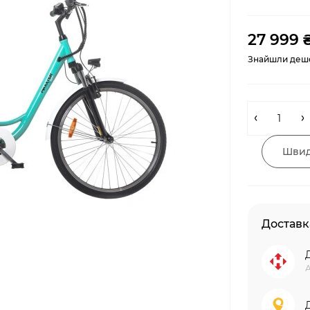
27 999 
Знайшли деш
Швид
Доставк
А