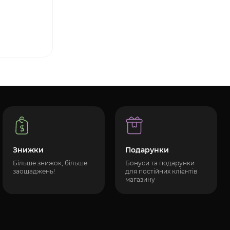
Знижки
Подарунки
Більше знижок, більше
Бонуси та подарунки
заощаджень!
для постійних клієнтів
магазину