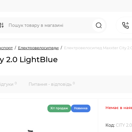
нспорт
Електровелосипеди
Електровелосипед Maxxter City 2.
 2.0 LightBlue
0
0
ідгуки
Питання - відповідь
Немає в ная
Хiт продаж
Новинка
Код:
CITY 2.