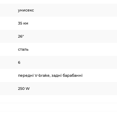
унисекс
35 км
26"
сталь
6
передні V-brake, задні барабанні
250 W