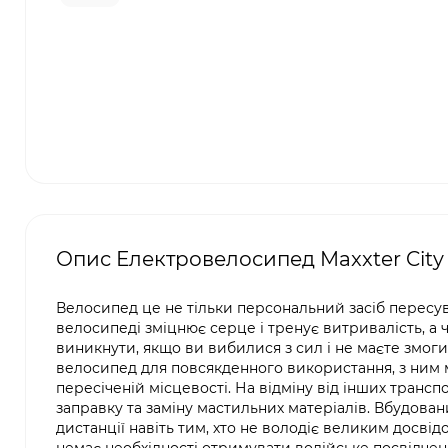
Опис Електровелосипед Maxxter City 
Велосипед це не тільки персональний засіб пересуван
велосипеді зміцнює серце і тренує витривалість, а 
виникнути, якщо ви вибилися з сил і не маєте змог
велосипед для повсякденного використання, з ним м
пересіченій місцевості. На відміну від інших транс
заправку та заміну мастильних матеріалів. Вбудова
дистанції навіть тим, хто не володіє великим досві