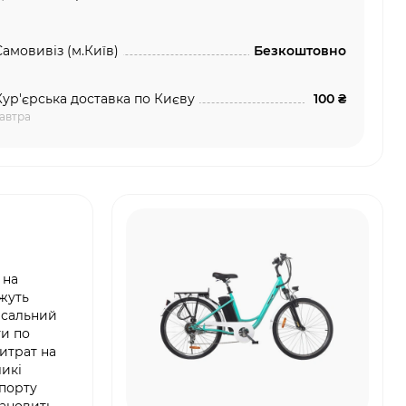
Самовивіз (м.Київ)
Безкоштовно
Кур'єрська доставка по Києву
100 ₴
автра
 на
ожуть
рсальний
ти по
итрат на
ликі
спорту