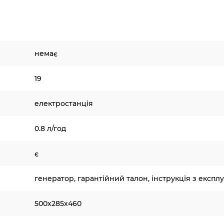
немає
19
електростанція
0.8 л/год
є
генератор, гарантійний талон, інструкція з експлу
500х285х460