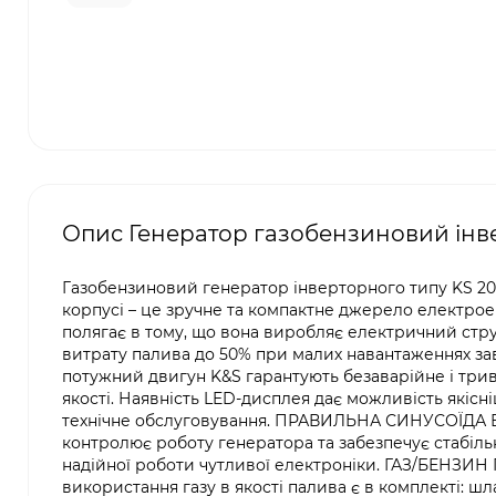
Опис Генератор газобензиновий інв
Газобензиновий генератор інверторного типу KS 20
корпусі – це зручне та компактне джерело електрое
полягає в тому, що вона виробляє електричний стр
витрату палива до 50% при малих навантаженнях за
потужний двигун K&S гарантують безаварійне і три
якості. Наявність LED-дисплея дає можливість якіс
технічне обслуговування. ПРАВИЛЬНА СИНУСОЇДА 
контролює роботу генератора та забезпечує стабіль
надійної роботи чутливої електроніки. ГАЗ/БЕНЗИН Пр
використання газу в якості палива є в комплекті: ш