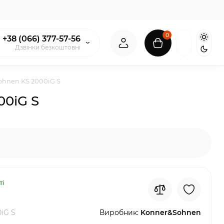
0
+38 (066) 377-57-56
Дзвінки безкоштовні
hnen KS 2000iG S
00iG S
ті
iG S
Виробник:
Konner&Sohnen