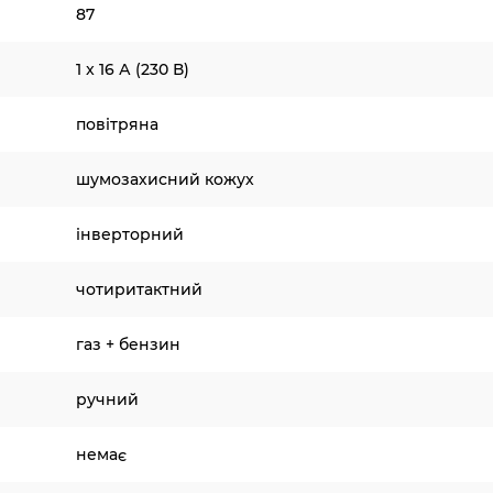
87
1 x 16 А (230 В)
повітряна
шумозахисний кожух
інверторний
чотиритактний
газ + бензин
ручний
немає