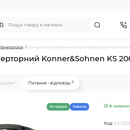
Генератори
Генератор газобензиновий інверторний Konner&So
верторний Konner&Sohnen KS 20
0
0
ідгуки
Питання - відповідь
В наявнос
Хiт продаж
Новинка
Код:
KS 2000