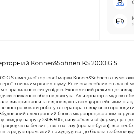
з
ерторний Konner&Sohnen KS 2000iG S
00iG S німецької торгової марки Konner&Sohnen в шумозах
нергії з низьким рівнем шуму. Ключова особливість даної м
ум з правильною синусоїдою. Економічний режим дозволяє
вдяки зниженню обертів двигуна. Альтернатор з мідною обм
вале використання та відповідають всім європейським стан
ніше контролювати роботу генератора і своєчасно проводит
Вбудований електронний блок з мікропроцесорним керува
ну вихідну напругу 230В 50Гц синусоїдальної форми, що під
ацює як на бензині, так і на газу (пропан-бутан), все необх
ланг з редуктором, який приєднується до балона і забезпечує