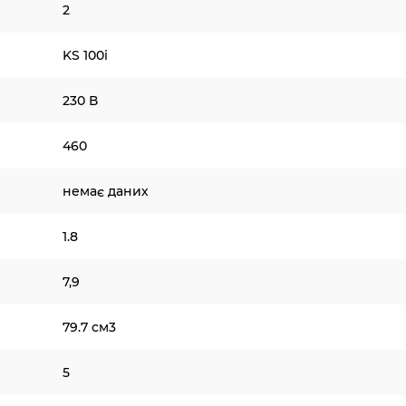
2
KS 100i
230 В
460
немає даних
1.8
7,9
79.7 см3
5