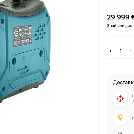
29 999 
Знайшли деш
Доставк
А