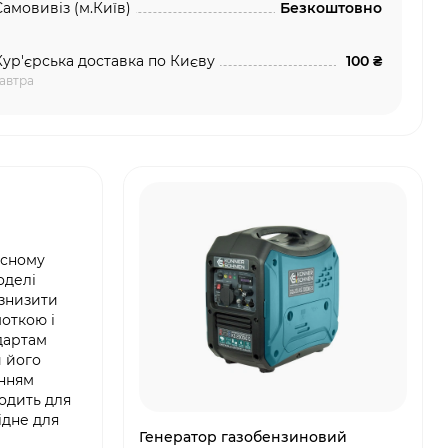
Самовивіз (м.Київ)
Безкоштовно
Кур'єрська доставка по Києву
100 ₴
автра
исному
оделі
 знизити
откою і
дартам
и його
нням
ходить для
ідне для
Генератор газобензиновий