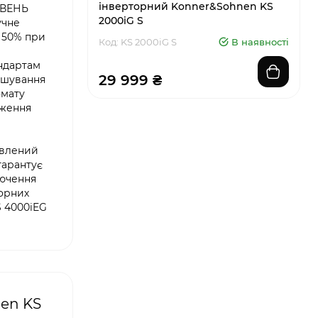
інверторний Konner&Sohnen KS
РІВЕНЬ
2000iG S
учне
 50% при
Код: KS 2000iG S
В наявності
андартам
29 999 ₴
ашування
омату
аження
овлений
гарантує
лючення
торних
S 4000iEG
en KS