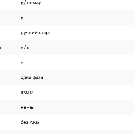
є / немає
є
ручний старт
я
є / є
є
одна фаза
IP23M
немає
без АКБ