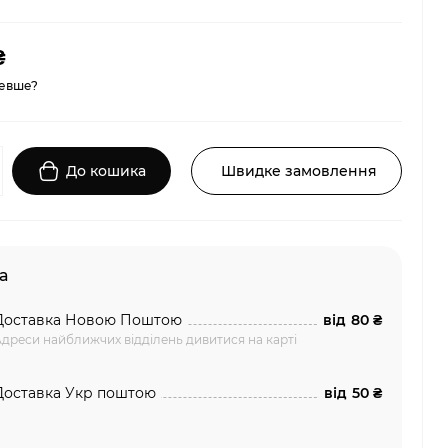
₴
евше?
До кошика
Швидке замовлення
а
Доставка Новою Поштою
від
80 ₴
дреси найближчих відділень дивитися на карті
Доставка Укр поштою
від
50 ₴