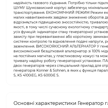
надійність газового з’єднання. Потрібно тільки пі
ШУМУ Шумозахисний корпус забезпечує мінімальний 
транспортування. ЕКОНОМІЧНИЙ РЕЖИМ Режим еко
малих навантаженнях завдяки зниженню оборотів 
відрізняється підвищеною зносостійкістю, тривалою
якості, в тому числі сучасному екологічому стан
усіх функцій: індикатори стану генераторної устан
захисту при перевантаженні або короткому замиканн
системи контролю та відновлення подачі напруги, р
заземлення. ВИСОКОЯКІСНИЙ АЛЬТЕРНАТОР У генера
високоякісний безщітковий альтернатор зі 100% мі
на постійних магнітах, у пластиковому кожусі та м
тривалу надійну роботу генераторної установки.
двох генераторів через спеціальний прилад для от
генераторів Konner & Sohnen, в яких є функція парал
S, KS 4100iEG, KS 6000iE S.
Основні характеристики Генератор 