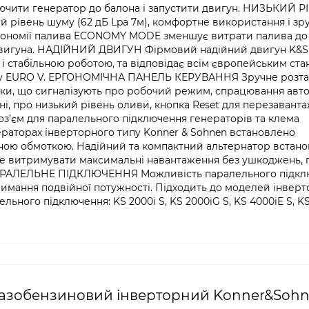
дключити генератор до балона і запустити двигун. НИЗЬКИЙ 
рівень шуму (62 дБ Lpa 7м), комфортне використання і зр
номії палива ECONOMY MODE зменшує витрати палива до
двигуна. НАДІЙНИЙ ДВИГУН Фірмовий надійний двигун K&S
 і стабільною роботою, та відповідає всім європейським ст
дарту EURO V. ЕРГОНОМІЧНА ПАНЕЛЬ КЕРУВАННЯ Зручне розт
овки, що сигналізують про робочий режим, спрацювання авт
і, про низький рівень оливи, кнопка Reset для перезавант
оз’єм для паралельного підключення генераторів та клема
торах інверторного типу Konner & Sohnen встановлено
дною обмоткою. Надійний та компактний альтернатор встан
оже витримувати максимальні навантаження без ушкоджень, 
 ПАРАЛЕЛЬНЕ ПІДКЛЮЧЕННЯ Можливість паралельного підк
римання подвійної потужності. Підходить до моделей інвер
ельного підключення: KS 2000i S, KS 2000iG S, KS 4000iE S, K
газобензиновий інверторний Konner&Sohn