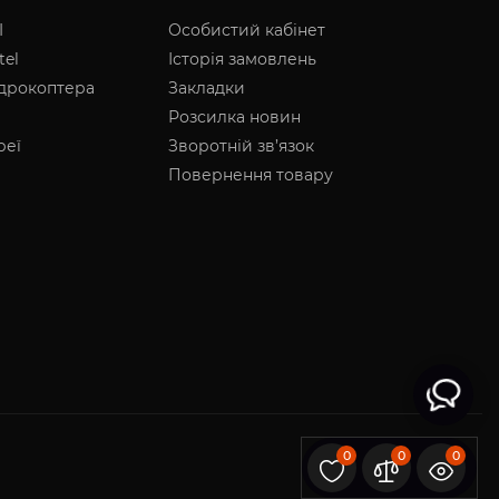
I
Особистий кабінет
tel
Історія замовлень
адрокоптера
Закладки
Розсилка новин
реї
Зворотній зв’язок
Повернення товару
0
0
0