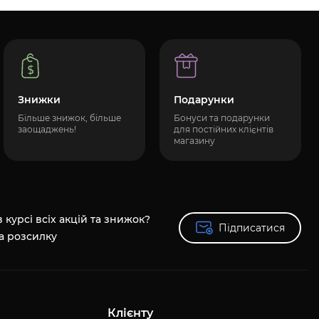
Знижки
Подарунки
Більше знижок, більше
Бонуси та подарунки
заощаджень!
для постійних клієнтів
магазину
 курсі всіх акцій та знижок?
Підписатися
Підписатися
а розсилку
Клієнту