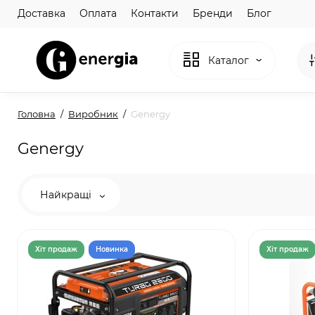
Доставка
Оплата
Контакти
Бренди
Блог
Каталог
Головна
Виробник
Genergy
Genergy
Найкращі
Хiт продаж
Новинка
Хiт продаж