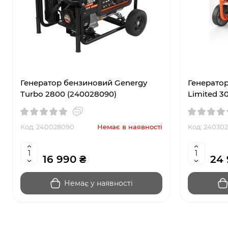
Генератор бензиновий Genergy
Генерато
Turbo 2800 (240028090)
Limited 3
Код: 240028090
Немає в наявності
Код: 240302
16 990 ₴
24 
Немає у наявності