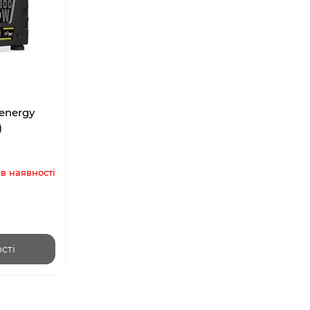
energy
)
в наявності
сті