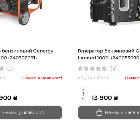
р бензиновий Genergy
Генератор бензиновий G
000 (240302091)
Limited 1000i (240053090
091
Немає в наявності
Код: 240053090
Немає 
900 ₴
13 900 ₴
Немає у наявності
Немає у наявно