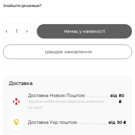
Знайшли дешевше?
Немає у наявності
Швидке замовлення
Доставка
Доставка Новою Поштою
від
80
₴
Адреси найближчих відділень дивитися
на карті
Доставка Укр поштою
від
50 ₴