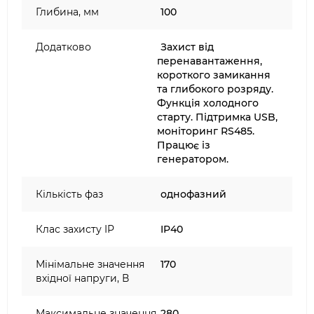
Глибина, мм
100
Додатково
Захист від
перенавантаження,
короткого замикання
та глибокого розряду.
Функція холодного
старту. Підтримка USB,
моніторинг RS485.
Працює із
генератором.
Кількість фаз
однофазний
Клас захисту IP
IP40
Мінімальне значення
170
вхідної напруги, В
Максимальне значення
280