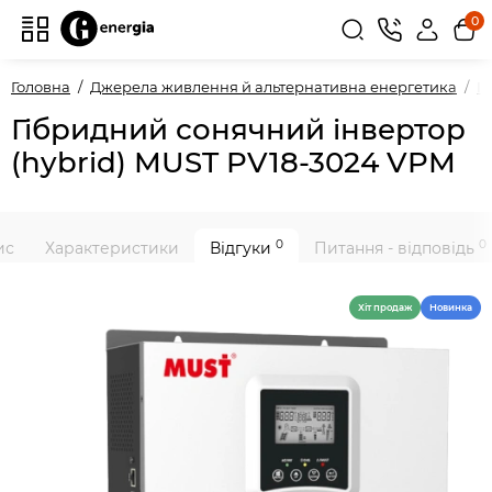
0
Головна
Джерела живлення й альтернативна енергетика
І
Гібридний сонячний інвертор
(hybrid) MUST PV18-3024 VPM
0
0
ис
Характеристики
Відгуки
Питання - відповідь
Хiт продаж
Новинка