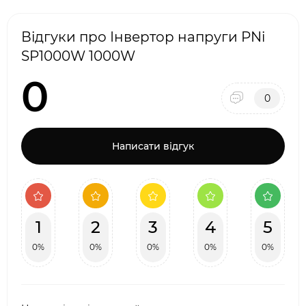
Відгуки про Інвертор напруги PNi
SP1000W 1000W
0
0
Написати відгук
1
2
3
4
5
0%
0%
0%
0%
0%