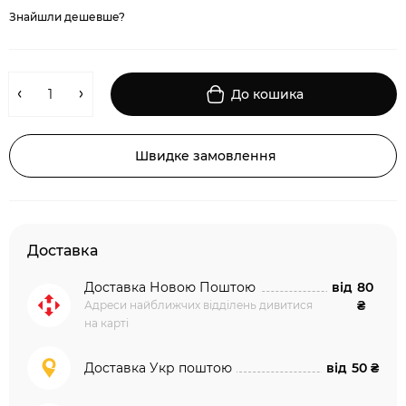
Знайшли дешевше?
До кошика
Швидке замовлення
Доставка
Доставка Новою Поштою
від
80
₴
Адреси найближчих відділень дивитися
на карті
Доставка Укр поштою
від
50 ₴