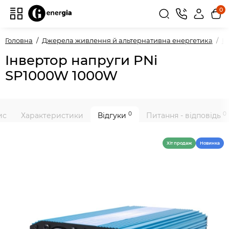
0
Головна
Джерела живлення й альтернативна енергетика
І
Інвертор напруги PNi
SP1000W 1000W
0
0
ис
Характеристики
Відгуки
Питання - відповідь
Хiт продаж
Новинка