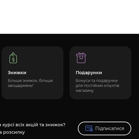
Знижки
Подарунки
Більше знижок, більше
Бонуси та подарунки
заощаджень!
для постійних клієнтів
магазину
 курсі всіх акцій та знижок?
Підписатися
Підписатися
а розсилку