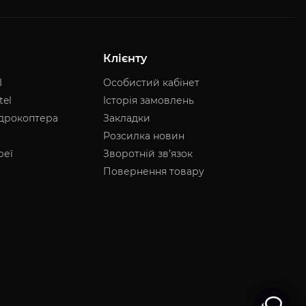
Клієнту
I
Особистий кабінет
tel
Історія замовлень
адрокоптера
Закладки
Розсилка новин
реї
Зворотній зв’язок
Повернення товару