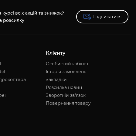
 курсі всіх акцій та знижок?
Підписатися
Підписатися
а розсилку
Клієнту
I
Особистий кабінет
tel
Історія замовлень
адрокоптера
Закладки
Розсилка новин
реї
Зворотній зв’язок
Повернення товару