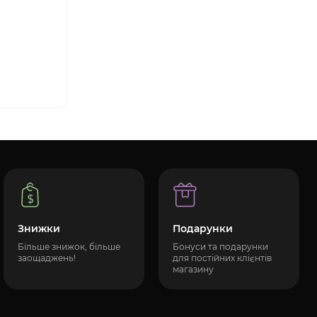
Знижки
Подарунки
Більше знижок, більше
Бонуси та подарунки
заощаджень!
для постійних клієнтів
магазину