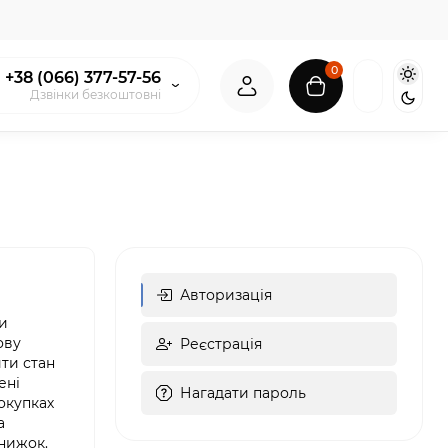
0
+38 (066) 377-57-56
Дзвінки безкоштовні
Авторизація
и
ову
Реєстрація
ти стан
ені
Нагадати пароль
окупках
а
нижок.