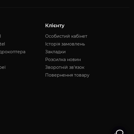
Клієнту
I
Особистий кабінет
tel
Історія замовлень
адрокоптера
Закладки
Розсилка новин
реї
Зворотній зв’язок
Повернення товару