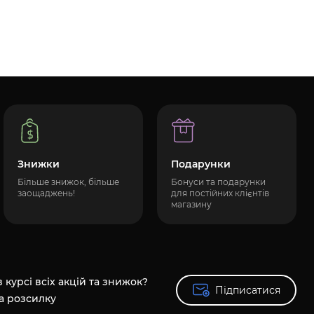
Знижки
Подарунки
Більше знижок, більше
Бонуси та подарунки
заощаджень!
для постійних клієнтів
магазину
 курсі всіх акцій та знижок?
Підписатися
Підписатися
а розсилку