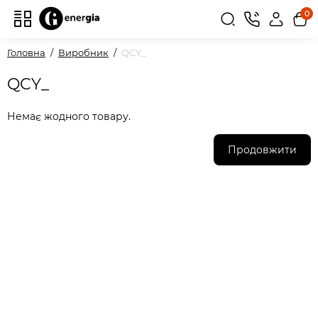
0
Головна
Виробник
QCY_
QCY_
Немає жодного товару.
Продовжити