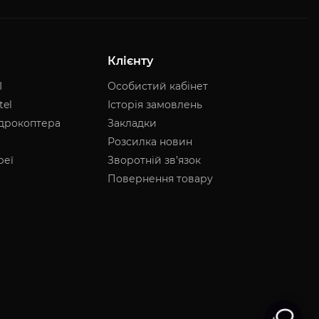
Клієнту
I
Особистий кабінет
tel
Історія замовлень
адрокоптера
Закладки
Розсилка новин
реї
Зворотній зв’язок
Повернення товару