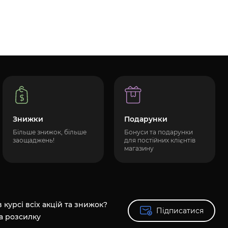
Знижки
Подарунки
Більше знижок, більше
Бонуси та подарунки
заощаджень!
для постійних клієнтів
магазину
 курсі всіх акцій та знижок?
Підписатися
Підписатися
а розсилку