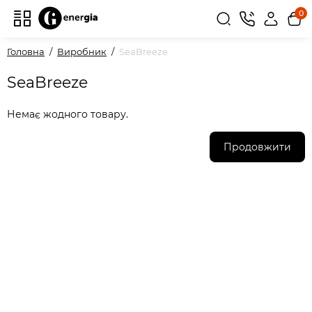
0
Головна
Виробник
SeaBreeze
SeaBreeze
Немає жодного товару.
Продовжити