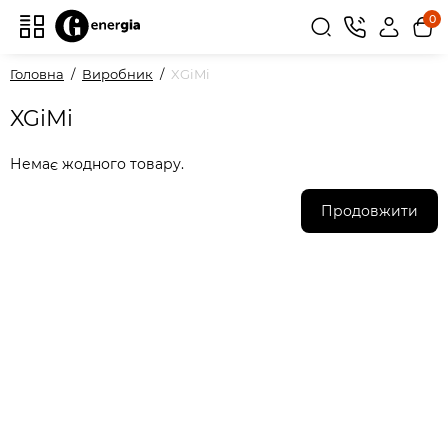
0
Головна
Виробник
XGiMi
XGiMi
Немає жодного товару.
Продовжити